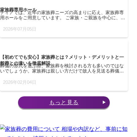
家族葬専用ホール
ティアでは、近年の家族葬ニーズの高まりに応え、家族葬専
用ホールをご用意しています。 ご家族・ご親族を中心に、親
しいご友人も含め、故人様に「感謝」の想いを伝える家族
葬…。 故人様と最期のひとときをあたたかい想い出の場とな
2026年07月05日
るよう、心を込めてお手伝いさせていただきます。 ティアの
家族葬専用ホールのメリット merit 1日1...
【初めてでも安心】家族葬とは？メリット・デメリットと一
般葬との違いを徹底解説
葬儀の形式を選ぶ際、家族葬を検討される方も多いのではな
いでしょうか。家族葬は親しい方だけで故人を見送る葬儀形
式ですが、メリットだけでなくデメリットもあります。この
ページでは、家族葬の基礎知識や選ぶ際の注意点を解説して
2026年02月04日
いきます。家族葬を正しく理解し、準備を進める際の参考に
してみてください。
もっと見る