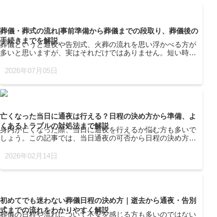
葬儀・葬式の流れ|事前準備から葬儀までの段取り、葬儀後の
手続きまでを解説
葬儀というと通夜や告別式、火葬の流れを思い浮かべる方が
多いと思いますが、実はそれだけではありません。短い時間
の中で遺族がやらなければいけないことは、他にもたくさん
あります。このページでは葬儀の流れや必要な手続きだけで
2026年07月05日
なく、費用相場や葬儀後に必要なことも解説します。これか
ら葬儀を進めていく方の負担を少しでも和らげられれば幸い
です。ぜひ一度ご覧ください。
亡くなった当日に通夜は行える？日程の決め方から準備、よ
くあるトラブルの対処法まで解説
身内が亡くなった際、当日に通夜を行えるか悩む方も多いで
しょう。この記事では、当日通夜の可否から日程の決め方、
必要な準備、よくある質問まで、喪主・遺族の視点で詳しく
解説します。火葬場の予約や宗教者の手配、ご親族への連絡
2026年02月14日
など考慮すべき要素は多岐にわたります。突然の訃報で混乱
しがちな中でも、適切な判断ができるよう具体的な流れと注
意点をまとめました。
初めてでも迷わない葬儀日程の決め方｜逝去から通夜・告別
式までの流れをわかりやすく解説
葬儀の日程や流れについて不安を感じる方も多いのではない