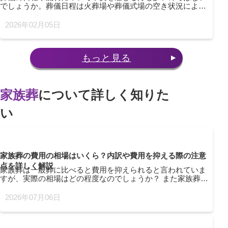
でしょうか。葬儀日程は火葬場や葬儀式場の空き状況によっ
て前後することもあります。このページでは、葬儀日程の決
め方や逝去から通夜・告別式までの流れを解説していきま
2026年02月05日
す。もしものときに備えて、葬儀の流れや必要な日数を把握
しておきましょう。ぜひ参考にしてみてください。
もっと見る
家族葬
について詳しく知りた
い
家族葬の費用の相場はいくら？内訳や費用を抑える際の注意
点を詳しく解説
家族葬は一般葬に比べると費用を抑えられると言われていま
すが、実際の相場はどの程度なのでしょうか？ また家族葬に
は具体的にどのような費用がかかるのでしょうか？ このペー
ジでは相場や費用の内訳についてご紹介します。悔いのない
2026年07月06日
家族葬を行うためにも、ぜひ参考にしてみてください。