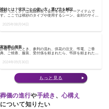
袱紗とは？状況ごとの使い方・選び方を解説
袱紗（ふくさ）は冠婚葬祭で金封を包むマナーアイテムで
す。ここでは袱紗のタイプや使用するシーン、金封のサイズ
などについて解説します。
2025年08月04日
家族葬の服装
訃報を聞いたとき、参列の流れ、供花の注文、弔電、ご香
典、ご焼香、服装、受付係を頼まれたら、弔辞を頼まれたら
などご参列の方の葬儀の知識をご紹介します。
2024年09月30日
もっと見る
葬儀の進行
や
手続き
、
心構え
について知りたい