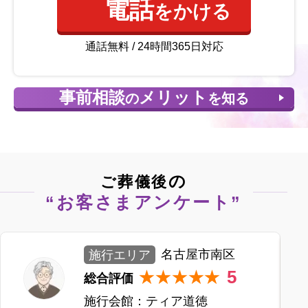
電話
をかける
通話無料 / 24時間365日対応
事前相談
メリット
の
を知る
の
ご葬儀後
“お客さまアンケート”
施行エリア
名古屋市南区
5
★★★★★
総合評価
施行会館：
ティア道徳