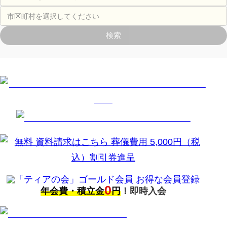
検索
0
年会費・積立金
円
！即時入会