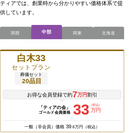
ティアでは、創業時から分かりやすい価格体系で提
供しています。
中部
関西
関東
北海道
白木33
セットプラン
葬儀セット
20
品目
7
お得な会員登録で約
万円
割引
33
（税込）
「ティアの会」
万円
ゴールド会員価格
39
一般（非会員）価格
.
6
万円（税込）