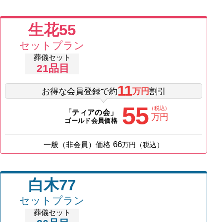
生花55
セットプラン
葬儀セット
21
品目
11
お得な会員登録で約
万円
割引
55
（税込）
「ティアの会」
万円
ゴールド会員価格
66
一般（非会員）価格
万円（税込）
白木77
セットプラン
葬儀セット