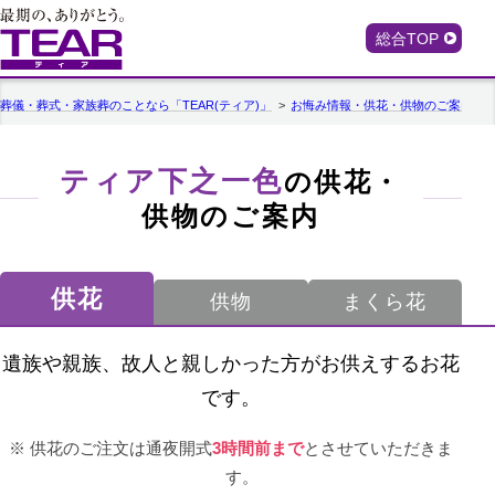
総合TOP
葬儀・葬式・家族葬のことなら「TEAR(ティア)」
お悔み情報・供花・供物のご案内
ティア下之一色
の供花・
供物のご案内
供花
供物
まくら花
遺族や親族、故人と親しかった方がお供えするお花
です。
供花のご注文は通夜開式
3時間前まで
とさせていただきま
す。