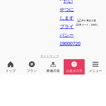
［証券コード：2485］
サイトマップ
特定商取引法に基づく表示
プライバシーポリシー
トップ
プラン
葬儀式場
お急ぎの方
メニュー
© 2024 TEAR Co.,Ltd.
通話無料・24時間365日対応
5,000
円（税込）
割引券
進呈
電話
資料請求
無料
をかける