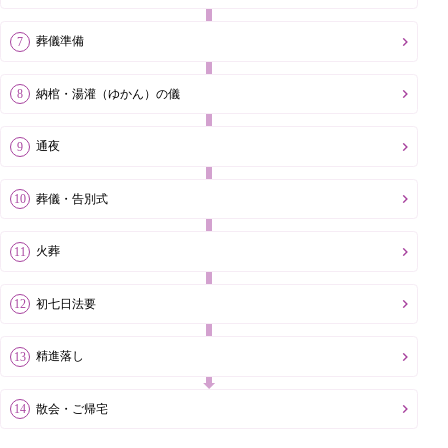
葬儀準備
納棺・湯灌（ゆかん）の儀
通夜
葬儀・告別式
火葬
初七日法要
精進落し
散会・ご帰宅