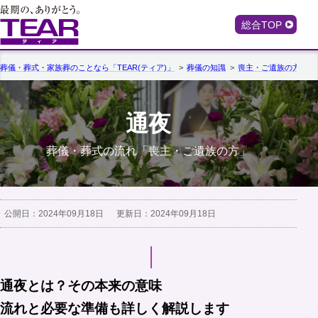
総合TOP
葬儀・葬式・家族葬のことなら「TEAR(ティア)」
葬儀の知識
喪主・ご遺族の方
通夜
葬儀・葬式の流れ「喪主・ご遺族の方」
公開日：
2024年09月18日
更新日：
2024年09月18日
通夜とは？その本来の意味

流れと必要な準備も詳しく解説します