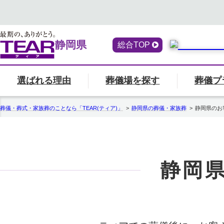
静岡県
総合TOP
選ばれる理由
葬儀場を探す
葬儀プ
喪主・ご遺族の方
選ばれる理由
「ティアの会」のご案内
終活サービス
一覧へ
「ティアの
『トータ
葬儀・葬式・家族葬のことなら「TEAR(ティア)」
静岡県
の葬儀・家族葬
静岡県のお
ティアの特長
一覧へ
ご参列の方
事前相談・生前見積
エンバーミング
静岡
お葬式の喪主が初めての方はこちら