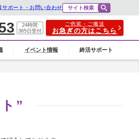
様サポート・お問い合わせ
サイト検索
53
ご危篤・ご搬送
24時間
お急ぎの方はこちら
365日
受付
識
イベント情報
終活サポート
費用の相場と内訳
法事・法要
社葬について
エンバーミングについて
ト”