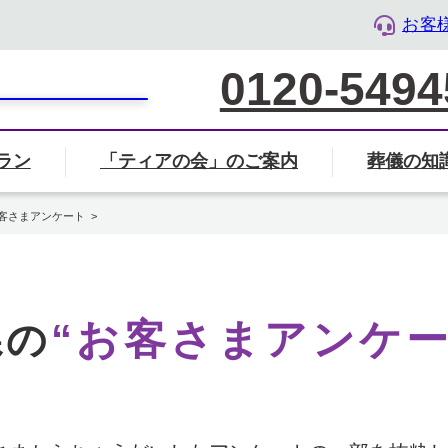
お客
0120-5494
ラン
「ティアの会」のご案内
葬儀の知
家族葬について
葬儀社の選び方
葬儀
会」のご案内ページへ
ル・ライフ・デザイン企業』として「終活」をサポート
客さまアンケート
葬儀・葬式のマナー・基礎知識
“お客さまアンケー
県
の