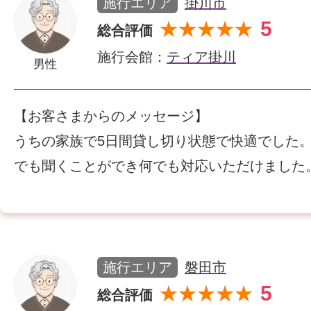
施行エリア
掛川市
5
★★★★★
総合評価
施行会館：
ティア掛川
男性
【お客さまからのメッセージ】
うちの家族で5日間貸し切り状態で快適でした
でも聞くことができ何でも対応いただけました
施行エリア
磐田市
5
★★★★★
総合評価