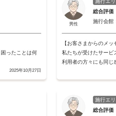
施行エリ
総合評価
施行会館
男性
【お客さまからのメッ
。困ったことは何
私たちが受けたサービ
。
利用者の方々にも同じ
2025年10月27日
施行エリ
総合評価