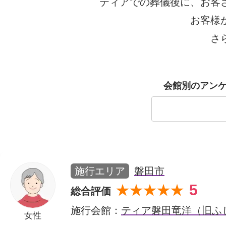
ティアでの葬儀後に、お客
ご利用されたお客様の声
お客様
お手紙
ご葬儀エピソード
お客さまからの
さ
会館別のアン
施行エリア
磐田市
5
★★★★★
総合評価
施行会館：
ティア磐田竜洋（旧ふ
女性