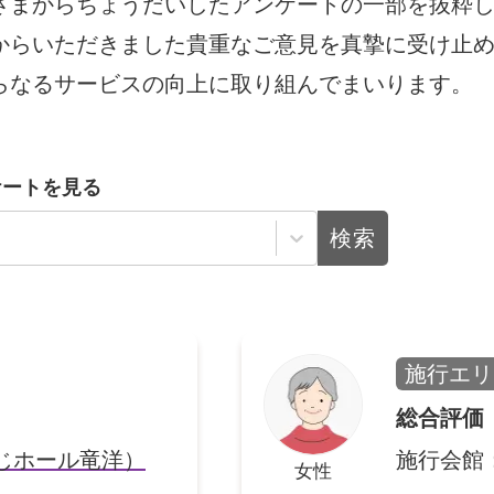
さまからちょうだいしたアンケートの一部を抜粋
からいただきました貴重なご意見を真摯に受け止
アンケート
お客さま
らなるサービスの向上に取り組んでまいります。
ケートを見る
相談無料
「終活」サポート
検索
施行エリ
総合評価
じホール竜洋）
施行会館
女性