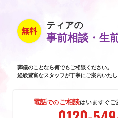
ティアの
無料
事前相談・生
葬儀のことなら何でもご相談ください。
経験豊富なスタッフが丁寧にご案内いたし
電話
ご相談
での
は
いますぐご
0120-549