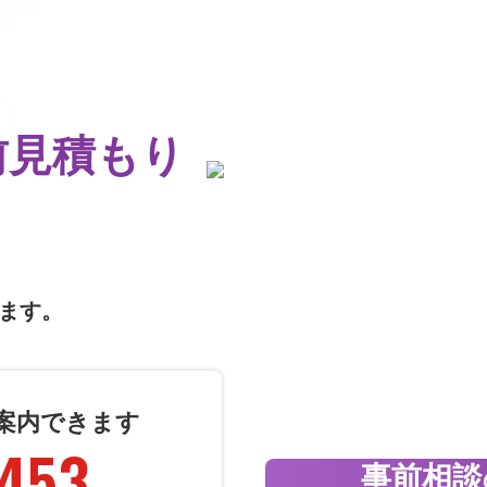
前見積もり
ます。
案内できます
453
事前相談