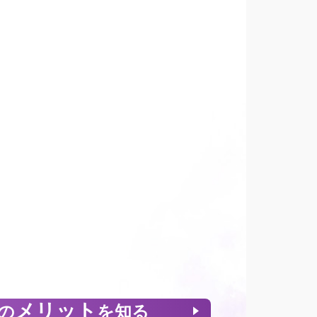
メリット
の
を知る