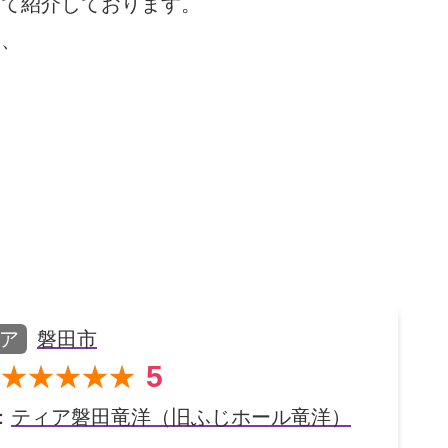
して紹介しております。
め、
ア
磐田市
5
★★★★★
：
ティア磐田竜洋（旧ふじホール竜洋）